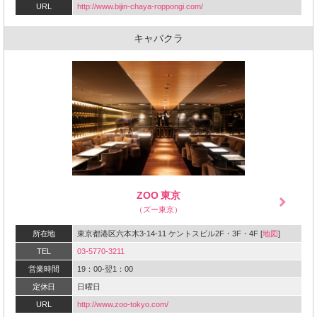
URL
http://www.bijin-chaya-roppongi.com/‎
キャバクラ
ZOO 東京
（ズー東京）
所在地
東京都港区六本木3-14-11 ケントスビル2F・3F・4F [
地図
]
TEL
03-5770-3211
営業時間
19：00-翌1：00
定休日
日曜日
URL
http://www.zoo-tokyo.com/‎