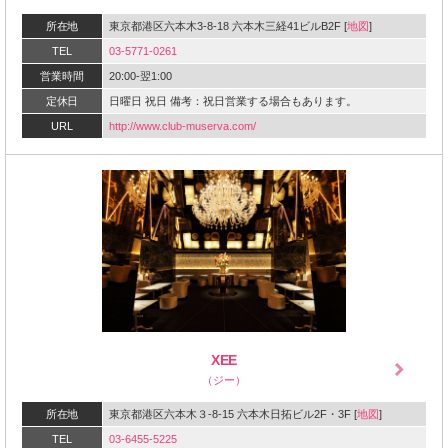
所在地
東京都港区六本木3-8-18 六本木三経41ビルB2F [
地図
]
TEL
03-5771-0261
営業時間
20:00-翌1:00
定休日
日曜日 祝日 備考：祝日営業する場合もあります。
URL
http://www.club-muserva.com/‎
XEE
（ジー）
所在地
東京都港区六本木３-8-15 六本木日拓ビル2F・3F [
地図
]
TEL
03-6455-5225