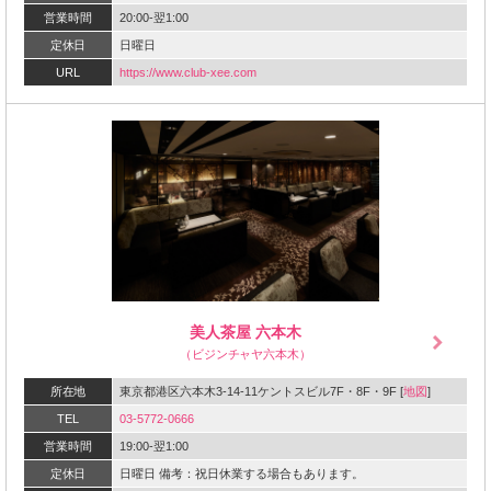
営業時間
20:00-翌1:00
定休日
日曜日
URL
https://www.club-xee.com‎
美人茶屋 六本木
（ビジンチャヤ六本木）
所在地
東京都港区六本木3-14-11ケントスビル7F・8F・9F [
地図
]
TEL
03-5772-0666
営業時間
19:00-翌1:00
定休日
日曜日 備考：祝日休業する場合もあります。