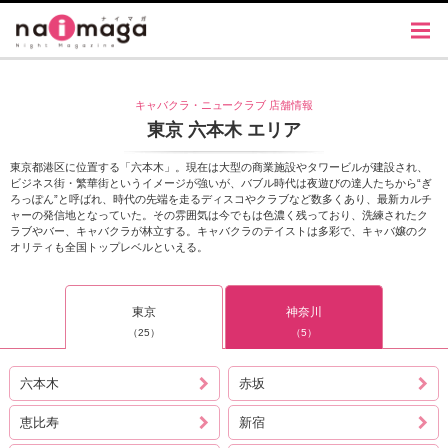
キャバクラ・ニュークラブ 店舗情報
東京 六本木 エリア
東京都港区に位置する「六本木」。現在は大型の商業施設やタワービルが建設され、
ビジネス街・繁華街というイメージが強いが、バブル時代は夜遊びの達人たちから“ぎ
ろっぽん”と呼ばれ、時代の先端を走るディスコやクラブなど数多くあり、最新カルチ
ャーの発信地となっていた。その雰囲気は今でもは色濃く残っており、洗練されたク
ラブやバー、キャバクラが林立する。キャバクラのテイストは多彩で、キャバ嬢のク
オリティも全国トップレベルといえる。
東京
神奈川
（25）
（5）
六本木
赤坂
恵比寿
新宿